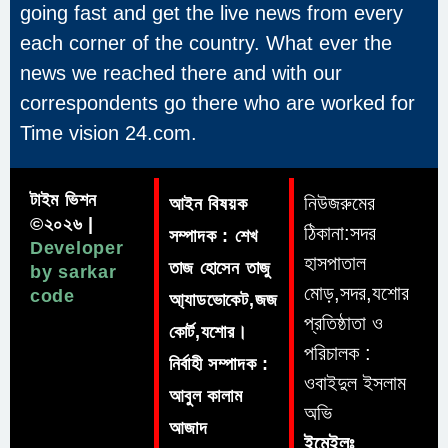
going fast and get the live news from every
each corner of the country. What ever the
news we reached there and with our
correspondents go there who are worked for
Time vision 24.com.
টাইম ভিশন
নিউজরুমের
আইন বিষয়ক
©২০২৬ |
ঠিকানা:সদর
সম্পাদক : শেখ
Developer
হাসপাতাল
তাজ হোসেন তাজু
by sarkar
মোড়,সদর,যশোর
code
আ্যাডভোকেট,জজ
প্রতিষ্ঠাতা ও
কোর্ট,যশোর।
পরিচালক :
নির্বাহী সম্পাদক :
ওবাইদুল ইসলাম
আবুল কালাম
অভি
আজাদ
ইমেইলঃ