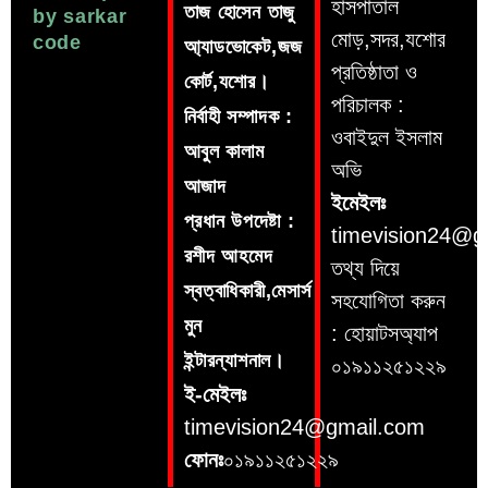
হাসপাতাল
তাজ হোসেন তাজু
by sarkar
মোড়,সদর,যশোর
code
আ্যাডভোকেট,জজ
প্রতিষ্ঠাতা ও
কোর্ট,যশোর।
পরিচালক :
নির্বাহী সম্পাদক :
ওবাইদুল ইসলাম
আবুল কালাম
অভি
আজাদ
ইমেইলঃ
প্রধান উপদেষ্টা :
timevision24@g
রশীদ আহমেদ
তথ্য দিয়ে
স্বত্বাধিকারী,মেসার্স
সহযোগিতা করুন
মুন
: হোয়াটসঅ্যাপ
ইন্টারন্যাশনাল।
০১৯১১২৫১২২৯
ই-মেইলঃ
timevision24@gmail.com
ফোনঃ
০১৯১১২৫১২২৯