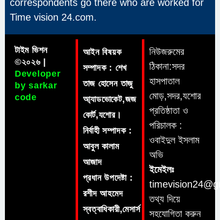
correspondents go there who are worked for
Time vision 24.com.
টাইম ভিশন
নিউজরুমের
আইন বিষয়ক
©২০২৬ |
ঠিকানা:সদর
সম্পাদক : শেখ
Developer
হাসপাতাল
তাজ হোসেন তাজু
by sarkar
মোড়,সদর,যশোর
code
আ্যাডভোকেট,জজ
প্রতিষ্ঠাতা ও
কোর্ট,যশোর।
পরিচালক :
নির্বাহী সম্পাদক :
ওবাইদুল ইসলাম
আবুল কালাম
অভি
আজাদ
ইমেইলঃ
প্রধান উপদেষ্টা :
timevision24@g
রশীদ আহমেদ
তথ্য দিয়ে
স্বত্বাধিকারী,মেসার্স
সহযোগিতা করুন