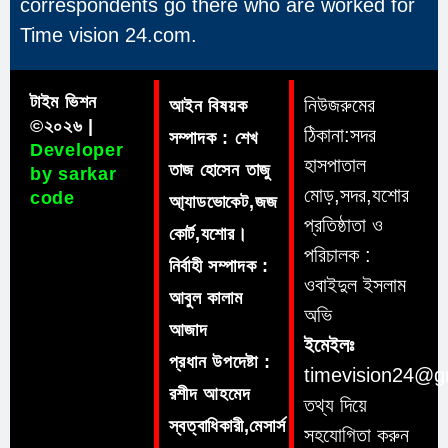
correspondents go there who are worked for
Time vision 24.com.
টাইম ভিশন
নিউজরুমের
আইন বিষয়ক
©২০২৬ |
ঠিকানা:সদর
সম্পাদক : শেখ
Developer
হাসপাতাল
তাজ হোসেন তাজু
by sarkar
মোড়,সদর,যশোর
code
আ্যাডভোকেট,জজ
প্রতিষ্ঠাতা ও
কোর্ট,যশোর।
পরিচালক :
নির্বাহী সম্পাদক :
ওবাইদুল ইসলাম
আবুল কালাম
অভি
আজাদ
ইমেইলঃ
প্রধান উপদেষ্টা :
timevision24@g
রশীদ আহমেদ
তথ্য দিয়ে
স্বত্বাধিকারী,মেসার্স
সহযোগিতা করুন