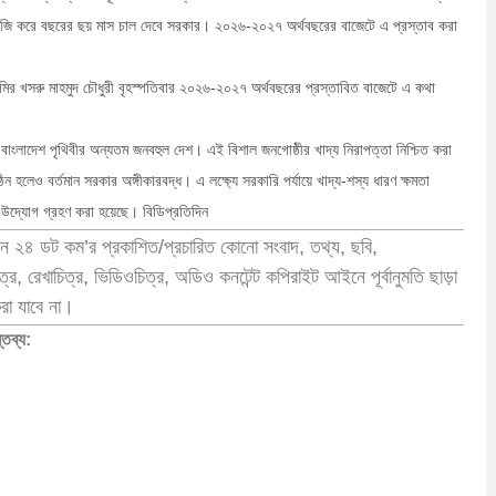
জি করে বছরের ছয় মাস চাল দেবে সরকার। ২০২৬-২০২৭ অর্থবছরের বাজেটে এ প্রস্তাব করা
ী আমির খসরু মাহমুদ চৌধুরী বৃহস্পতিবার ২০২৬-২০২৭ অর্থবছরের প্রস্তাবিত বাজেটে এ কথা
 বাংলাদেশ পৃথিবীর অন্যতম জনবহুল দেশ। এই বিশাল জনগোষ্ঠীর খাদ্য নিরাপত্তা নিশ্চিত করা
ন হলেও বর্তমান সরকার অঙ্গীকারবদ্ধ। এ লক্ষ্যে সরকারি পর্যায়ে খাদ্য-শস্য ধারণ ক্ষমতা
্য উদ্যোগ গ্রহণ করা হয়েছে। বিডিপ্রতিদিন
ন ২৪ ডট কম’র প্রকাশিত/প্রচারিত কোনো সংবাদ, তথ্য, ছবি,
র, রেখাচিত্র, ভিডিওচিত্র, অডিও কনটেন্ট কপিরাইট আইনে পূর্বানুমতি ছাড়া
করা যাবে না।
্তব্য: