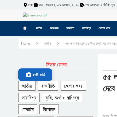
ঢাকা
ঢাকা, শুক্রবার, ০৭ আগস্ট, ২০২৬
শেষ আপডেট ২ মিনিট পূর্বে
জাতীয়
আঞ্চলিক
রাজনীতি
সারাবিশ্ব
জেলার খবর
Home
জাতীয়
৫৫ লাখ পরিবারকে ১৫ টাকা কেজি দরে চাল দেব
নিউজ ডেস্ক
৫৫ ল
ফটো কার্ড
জাতীয়
রাজনীতি
জেলার খবর
দেবে
সারাবিশ্ব
কৃষি, অর্থ ও বাণিজ্য
স্পোর্টস
বিনোদন
খাদ্য নিরা