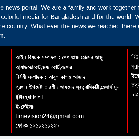
ne news portal. We are a family and work together 
 colorful media for Bangladesh and for the world. 
the country. What ever the news we reached there 
m.
নিউ
আইন বিষয়ক সম্পাদক : শেখ তাজ হোসেন তাজু
প্র
আ্যাডভোকেট,জজ কোর্ট,যশোর।
ইমে
নির্বাহী সম্পাদক : আবুল কালাম আজাদ
তথ্
প্রধান উপদেষ্টা : রশীদ আহমেদ স্বত্বাধিকারী,মেসার্স মুন
০১
ইন্টারন্যাশনাল।
ই-মেইলঃ
timevision24@gmail.com
ফোনঃ
০১৯১১২৫১২২৯