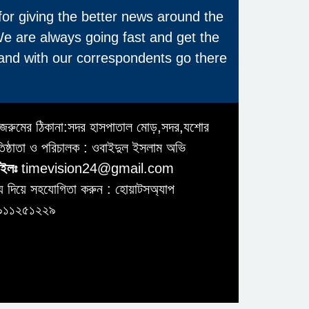
for giving the better news around the
We are always going fast and get the
and with our correspondents go there
জরুমের ঠিকানা:সদর হাসপাতাল মোড়,সদর,যশোর
তিষ্ঠাতা ও পরিচালক : ওবাইদুল ইসলাম অভি
ইলঃ
timevision24@gmail.com
য দিয়ে সহযোগিতা করুন : হোয়াটসঅ্যাপ
৯১১২৫১২২৯