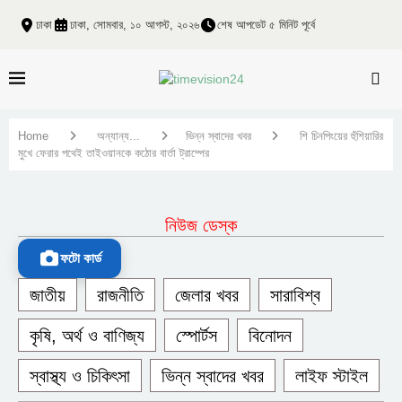
ঢাকা
ঢাকা, সোমবার, ১০ আগস্ট, ২০২৬
শেষ আপডেট ৫ মিনিট পূর্বে
Home
অন্যান্য...
ভিন্ন স্বাদের খবর
শি চিনপিংয়ের হুঁশিয়ারির
মুখে ফেরার পথেই তাইওয়ানকে কঠোর বার্তা ট্রাম্পের
নিউজ ডেস্ক
ফটো কার্ড
জাতীয়
রাজনীতি
জেলার খবর
সারাবিশ্ব
কৃষি, অর্থ ও বাণিজ্য
স্পোর্টস
বিনোদন
স্বাস্থ্য ও চিকিৎসা
ভিন্ন স্বাদের খবর
লাইফ স্টাইল