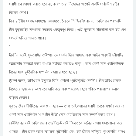
স্বাধীনতা ঘোষণা করতে হবে না, কারণ তারা নিজেদের আগেই একটি সার্বভৌম রাষ্ট্র
হিসেবে দেখে।
চীনা রাষ্ট্রীয় সংবাদ মাধ্যমের তথ্যমতে, বৈঠকে শি জিনপিং বলেন, ‘তাইওয়ান প্রশ্নটি
চীন-যুক্তরাষ্ট্র সম্পর্কের সবচেয়ে গুরুত্বপূর্ণ বিষয়। এটি ভুলভাবে সামলানো হলে দুই দেশ
সংঘর্ষে জড়িয়ে পড়তে পারে।
’
দীর্ঘদিন ধরেই যুক্তরাষ্ট্র তাইওয়ানকে সমর্থন দিয়ে আসছে এবং আইন অনুযায়ী দ্বীপটির
আত্মরক্ষার সক্ষমতা বজায় রাখতে সহায়তা করতেও বাধ্য। তবে একই সঙ্গে ওয়াশিংটনকে
চীনের সঙ্গে কূটনৈতিক সম্পর্কও বজায় রাখতে হচ্ছে।
ট্রাম্প বলেন, তাইওয়ান ইস্যুতে তিনি ‘কোনো প্রতিশ্রুতি দেননি’। চীন তাইওয়ানকে
নিজেদের ভূখণ্ডের অংশ বলে দাবি করে এবং প্রয়োজন হলে শক্তি প্রয়োগের কথাও
উড়িয়ে দেয়নি।
যুক্তরাষ্ট্রের দীর্ঘদিনের অবস্থান হলো— তারা তাইওয়ানের স্বাধীনতাকে সমর্থন করে না।
একই সঙ্গে ওয়াশিংটন ‘এক চীন নীতি’ মেনে বেইজিংয়ের সঙ্গে সম্পর্ক বজায় রাখে।
বেইজিং বরাবরই তাইওয়ানের প্রেসিডেন্ট লাই চিং-তেকে কঠোর ভাষায় সমালোচনা করে
এসেছে। চীন তাকে আগে ‘ঝামেলা সৃষ্টিকারী’ এবং ‘দুই তীরের শান্তির ধ্বংসকারী’ বলেও