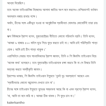
আখ্যা দিয়েছিল।
তবে অনেক তাইওয়ানিজ নিজেদের আলাদা জাতির অংশ মনে করলেও বেশিরভাগই বর্তমান
অবস্থান বজায় রাখার পক্ষে।
অর্থাৎ, চীনের সঙ্গে একীভূত হওয়া বা আনুষ্ঠানিক স্বাধীনতা ঘোষণার কোনোটিই তারা চায়
না।
ফক্স নিউজকে ট্রাম্প বলেন, যুক্তরাষ্ট্রের নীতিতে কোনো পরিবর্তন হয়নি। তিনি বলেন,
‘আমরা ৯ হাজার ৫০০ মাইল দূরে গিয়ে যুদ্ধ করতে চাই না। আমি চাই পরিস্থিতি শান্ত
হোক। আমি চাই চীন শান্ত থাকুক।’
ওয়াশিংটনে ফেরার পথে সাংবাদিকদের ট্রাম্প জানান, তিনি ও শি জিনপিং তাইওয়ান নিয়ে
‘অনেক কথা’ বলেছেন। তবে যুক্তরাষ্ট্র তাইওয়ানকে রক্ষা করবে কি না সে বিষয়ে তিনি
মন্তব্য করতে অস্বীকৃতি জানান।
ট্রাম্পের ভাষায়, শি জিনপিং তাইওয়ান ইস্যুতে ‘খুবই দৃঢ় অবস্থানে’ আছেন এবং
‘স্বাধীনতার কোনো আন্দোলন দেখতে চান না’।
চীনের সঙ্গে তাইওয়ান ইস্যুতে যুদ্ধের সম্ভাবনা আছে কি না এমন প্রশ্নে ট্রাম্প বলেন,
‘না, আমি তা মনে করি না। আমরা ঠিক থাকব। শি যুদ্ধ চান না।’
kalerkantho