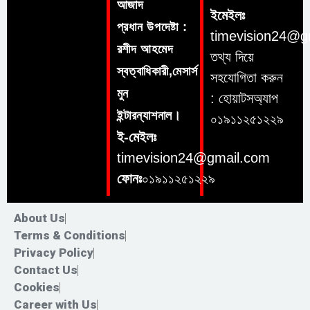
আজাদ
ইমেইলঃ
প্রধান উপদেষ্টা :
timevision24@g
রশীদ আহমেদ
তথ্য দিয়ে
স্বত্বাধিকারী,মেসার্স
সহযোগিতা করুন
মুন
: হোয়াটসঅ্যাপ
ইন্টারন্যাশনাল।
০১৯১১২৫১২২৯
ই-মেইলঃ
timevision24@gmail.com
ফোনঃ
০১৯১১২৫১২২৯
About Us
Terms & Conditions
Privacy Policy
Contact Us
Cookies
Career with Us