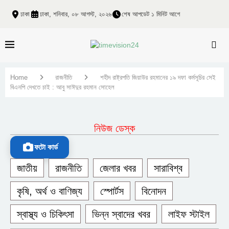
ঢাকা
ঢাকা, শনিবার, ০৮ আগস্ট, ২০২৬
শেষ আপডেট ১ মিনিট আগে
Home
রাজনীতি
শহীদ রাষ্ট্রপতি জিয়াউর রহমানের ১৯ দফা কর্মসূচির সেই
বিএনপি দেখতে চাই : আবু সাঈদুর রহমান সোহেল
নিউজ ডেস্ক
ফটো কার্ড
জাতীয়
রাজনীতি
জেলার খবর
সারাবিশ্ব
কৃষি, অর্থ ও বাণিজ্য
স্পোর্টস
বিনোদন
স্বাস্থ্য ও চিকিৎসা
ভিন্ন স্বাদের খবর
লাইফ স্টাইল