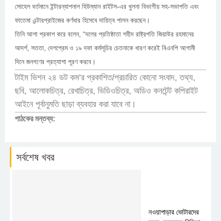
সোহেল বর্তমানে ইন্টারন্যাশনাল হিউম্যান রাইটস-এর খুলনা বিভাগীয় সহ-সভাপতি এবং
ফাতেমা এন্টারপ্রাইজের কর্ণধার হিসেবে দায়িত্ব পালন করছেন।
তিনি আশা প্রকাশ করে বলেন, “দলের প্রতিষ্ঠাতা শহীদ রাষ্ট্রপতি জিয়াউর রহমানের
আদর্শ, সততা, দেশপ্রেম ও ১৯ দফা কর্মসূচির চেতনাকে ধারণ করেই বিএনপি আগামী
দিনে জনগণের প্রত্যাশা পূরণ করবে।
টাইম ভিশন ২৪ ডট কম’র প্রকাশিত/প্রচারিত কোনো সংবাদ, তথ্য,
ছবি, আলোকচিত্র, রেখাচিত্র, ভিডিওচিত্র, অডিও কনটেন্ট কপিরাইট
আইনে পূর্বানুমতি ছাড়া ব্যবহার করা যাবে না।
পাঠকের মন্তব্য:
সর্বশেষ খবর
নওয়াপাড়ার ভোটারদের