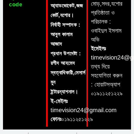
মোড়,সদর,যশোর
code
আ্যাডভোকেট,জজ
প্রতিষ্ঠাতা ও
কোর্ট,যশোর।
পরিচালক :
নির্বাহী সম্পাদক :
ওবাইদুল ইসলাম
আবুল কালাম
অভি
আজাদ
ইমেইলঃ
প্রধান উপদেষ্টা :
timevision24@g
রশীদ আহমেদ
তথ্য দিয়ে
স্বত্বাধিকারী,মেসার্স
সহযোগিতা করুন
মুন
: হোয়াটসঅ্যাপ
ইন্টারন্যাশনাল।
০১৯১১২৫১২২৯
ই-মেইলঃ
timevision24@gmail.com
ফোনঃ
০১৯১১২৫১২২৯