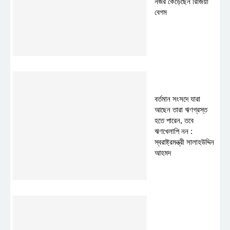
নজর কেড়েছেন রিজিয়া
বেগম
বর্তমান সংসদে যারা
আছেন তারা ঋণগ্রস্ত
হতে পারেন, তবে
ঋণখেলাপি নন :
স্বরাষ্ট্রমন্ত্রী সালাহউদ্দিন
আহমদ