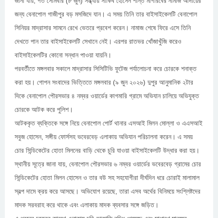
জানা যায়, গত সোমবার (৮ জুন) সন্ধ্যায় সাকিব হোসেন শান্ত মাগরিবের নামাজ আদায়ের
জন্য বেনাপোল গাজীপুর বড় মসজিদে যান। এ সময় তিনি তার বাইসাইকেলটি বেনাপোল
সিনিয়র মাদ্রাসার সামনে রেখে ভেতরে প্রবেশ করেন। নামাজ শেষে ফিরে এসে তিনি
দেখতে পান তার বাইসাইকেলটি সেখানে নেই। এরপর রাতভর খোঁজাখুঁজি করেও
বাইসাইকেলটির কোনো সন্ধান পাওয়া যায়নি।
পরবর্তীতে মঙ্গলবার সকালে মাদ্রাসার সিসিটিভি ফুটেজ পর্যালোচনা করে চোরকে শনাক্ত
করা হয়। গোপন সংবাদের ভিত্তিতে মঙ্গলবার (৯ জুন ২০২৬) দুপুর আনুমানিক ২টার
দিকে বেনাপোল পৌরসভার ৪ নম্বর ওয়ার্ডের কাগমারি গ্রামে অভিযান চালিয়ে অভিযুক্ত
চোরকে আটক করে পুলিশ।
আটককৃত ব্যক্তিকে সঙ্গে নিয়ে বেনাপোল পোর্ট থানার এসআই মিলন মোল্লা ও এএসআই
সবুজ হোসেন, সঙ্গীয় ফোর্সসহ ভবেরবেড় এলাকায় অভিযান পরিচালনা করেন। এ সময়
চোর সিন্ডিকেটের হোতা মিলনের বাড়ি থেকে চুরি যাওয়া বাইসাইকেলটি উদ্ধার করা হয়।
স্থানীয় সূত্রে জানা যায়, বেনাপোল পৌরসভার ৬ নম্বর ওয়ার্ডের ভবেরবেড় গ্রামের চোর
সিন্ডিকেটের হোতা মিলন হোসেন ও তার বউ সহ সহযোগীরা দীর্ঘদিন ধরে চোরাই মালামাল
স্বল্প দামে ক্রয় করে আসছে। অভিযোগ রয়েছে, তারা এসব অর্থের বিনিময়ে সংশ্লিষ্টদের
মাদক সরবরাহ করে থাকে এবং এলাকায় মাদক ব্যবসার সঙ্গে জড়িত।