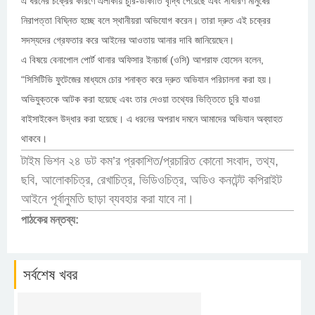
এ ধরনের চক্রের কারণে এলাকায় চুরি-ডাকাতি বৃদ্ধি পেয়েছে এবং সাধারণ মানুষের
নিরাপত্তা বিঘ্নিত হচ্ছে বলে স্থানীয়রা অভিযোগ করেন। তারা দ্রুত এই চক্রের
সদস্যদের গ্রেফতার করে আইনের আওতায় আনার দাবি জানিয়েছেন।
এ বিষয়ে বেনাপোল পোর্ট থানার অফিসার ইনচার্জ (ওসি) আশরাফ হোসেন বলেন,
“সিসিটিভি ফুটেজের মাধ্যমে চোর শনাক্ত করে দ্রুত অভিযান পরিচালনা করা হয়।
অভিযুক্তকে আটক করা হয়েছে এবং তার দেওয়া তথ্যের ভিত্তিতে চুরি যাওয়া
বাইসাইকেল উদ্ধার করা হয়েছে। এ ধরনের অপরাধ দমনে আমাদের অভিযান অব্যাহত
থাকবে।
টাইম ভিশন ২৪ ডট কম’র প্রকাশিত/প্রচারিত কোনো সংবাদ, তথ্য,
ছবি, আলোকচিত্র, রেখাচিত্র, ভিডিওচিত্র, অডিও কনটেন্ট কপিরাইট
আইনে পূর্বানুমতি ছাড়া ব্যবহার করা যাবে না।
পাঠকের মন্তব্য:
সর্বশেষ খবর