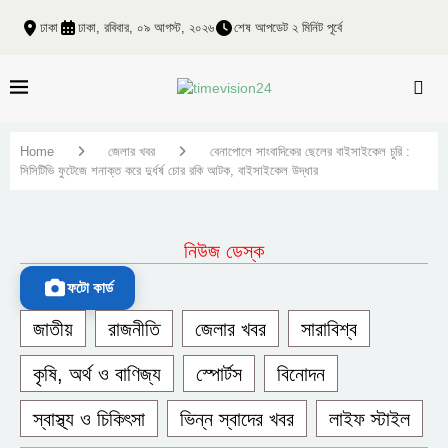
ঢাকা
ঢাকা, রবিবার, ০৯ আগস্ট, ২০২৬
শেষ আপডেট ২ মিনিট পূর্বে
Home
জেলার খবর
বেনাপোলে সাংবাদিকের ছেলের বাইসাইকেল চুরি :
সিসিটিভি ফুটেজে শনাক্ত করে দুর্ধর্ষ চোর রকি আটক, বাইসাইকেল উদ্ধার
নিউজ ডেস্ক
ফটো কার্ড
জাতীয়
রাজনীতি
জেলার খবর
সারাবিশ্ব
কৃষি, অর্থ ও বাণিজ্য
স্পোর্টস
বিনোদন
স্বাস্থ্য ও চিকিৎসা
ভিন্ন স্বাদের খবর
লাইফ স্টাইল