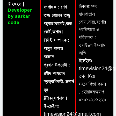
©২০২৬ |
ঠিকানা:সদর
সম্পাদক : শেখ
Developer
হাসপাতাল
তাজ হোসেন তাজু
by sarkar
মোড়,সদর,যশোর
code
আ্যাডভোকেট,জজ
প্রতিষ্ঠাতা ও
কোর্ট,যশোর।
পরিচালক :
নির্বাহী সম্পাদক :
ওবাইদুল ইসলাম
আবুল কালাম
অভি
আজাদ
ইমেইলঃ
প্রধান উপদেষ্টা :
timevision24@g
রশীদ আহমেদ
তথ্য দিয়ে
স্বত্বাধিকারী,মেসার্স
সহযোগিতা করুন
মুন
: হোয়াটসঅ্যাপ
ইন্টারন্যাশনাল।
০১৯১১২৫১২২৯
ই-মেইলঃ
timevision24@gmail.com