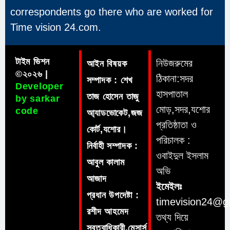
correspondents go there who are worked for
Time vision 24.com.
টাইম ভিশন
নিউজরুমের
আইন বিষয়ক
©২০২৬ |
ঠিকানা:সদর
সম্পাদক : শেখ
Developer
হাসপাতাল
তাজ হোসেন তাজু
by sarkar
মোড়,সদর,যশোর
code
আ্যাডভোকেট,জজ
প্রতিষ্ঠাতা ও
কোর্ট,যশোর।
পরিচালক :
নির্বাহী সম্পাদক :
ওবাইদুল ইসলাম
আবুল কালাম
অভি
আজাদ
ইমেইলঃ
প্রধান উপদেষ্টা :
timevision24@g
রশীদ আহমেদ
তথ্য দিয়ে
স্বত্বাধিকারী,মেসার্স