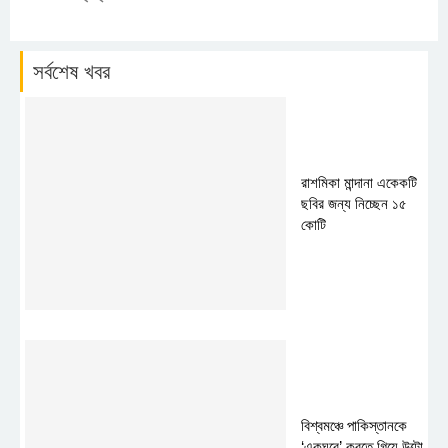
সর্বশেষ খবর
রাশমিকা মান্দানা একেকটি
ছবির জন্য নিচ্ছেন ১৫
কোটি
বিশ্বমঞ্চে পাকিস্তানকে
‘একঘরে’ করতে গিয়ে উল্টো