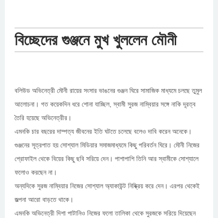
বিচ্ছেদের গুঞ্জনে মুখ খুললেন মৌনী
বলিউড অভিনেত্রী মৌনী রায়ের সংসার ভাঙনের গুঞ্জন ঘিরে সামাজিক মাধ্যমে চলছে তুমুল
আলোচনা। গত কয়েকদিন ধরে শোনা যাচ্ছিল, স্বামী সুরজ নাম্বিয়ার সঙ্গে নাকি দূরত্ব
তৈরি হয়েছে অভিনেত্রীর।
এমনকি চার বছরের দাম্পত্য জীবনের ইতি ঘটতে চলেছে বলেও দাবি করেন অনেকে।
গুঞ্জনের সূত্রপাত হয় সোশ্যাল মিডিয়ার সমাজমাধ্যমে কিছু পরিবর্তন ঘিরে। মৌনী নিজের
প্রোফাইল থেকে বিয়ের কিছু ছবি সরিয়ে দেন। পাশাপাশি তিনি আর স্বামীকে সোশ্যালে
ফলোও করছেন না।
অন্যদিকে সুরজ নাম্বিয়ার নিজের সোশ্যাল অ্যাকাউন্ট নিষ্ক্রিয় করে দেন। এরপর থেকেই
জল্পনা আরো বাড়তে থাকে।
এমনকি অভিনেত্রী দিশা পাটানিও নিজের ফলো তালিকা থেকে সুরজকে সরিয়ে দিয়েছেন