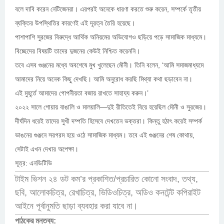
বলে দাবি করেন নেটিজেনরা। এরপরই অনেকে ধারণা করতে শুরু করেন, সম্পর্কে তৃতীয়
ব্যক্তির উপস্থিতির কারণেই এই দূরত্ব তৈরি হয়েছে।
পাশাপাশি সুরজের বিরুদ্ধে আর্থিক অনিয়মের অভিযোগও ছড়িয়ে পড়ে সামাজিক মাধ্যমে।
বিচ্ছেদের বিষয়টি তাদের দুজনের কেউই নিশ্চিত করেননি।
তবে এসব গুঞ্জনের মধ্যে অবশেষে মুখ খুলেছেন মৌনী। তিনি বলেন, ‘আমি সমাজমাধ্যমে
আমাদের নিয়ে অনেক কিছু দেখছি। আমি অনুরোধ করছি মিথ্যা কথা ছড়াবেন না।
এই মুহূর্তে আমাদের গোপনীয়তা বজায় রাখতে সাহায্য করুন।’
২০২২ সালে গোয়ায় বাঙালি ও মালয়ালি—দুই রীতিতেই বিয়ে হয়েছিল মৌনী ও সুরজের।
দীর্ঘদিন ধরেই তাদের সুখী দম্পতি হিসেবে দেখতেন ভক্তরা। কিন্তু হঠাৎ করেই সম্পর্ক
ভাঙনের গুঞ্জনে সরগরম হয়ে ওঠে সামাজিক মাধ্যম। তবে এই গুঞ্জনের শেষ কোথায়,
সেটাই এখন দেখার অপেক্ষা।
সূত্র: এনডিটিভি
টাইম ভিশন ২৪ ডট কম’র প্রকাশিত/প্রচারিত কোনো সংবাদ, তথ্য,
ছবি, আলোকচিত্র, রেখাচিত্র, ভিডিওচিত্র, অডিও কনটেন্ট কপিরাইট
আইনে পূর্বানুমতি ছাড়া ব্যবহার করা যাবে না।
পাঠকের মন্তব্য: