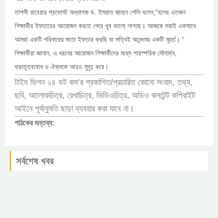
তাপসী রাবেয়ার প্রভোস্ট অধ্যাপক ড. ইসরাত জাহান শেলি বলেন,”হলের এতজন
শিক্ষার্থীর ইফতারের আয়োজন করতে পেরে খুব ভালো লাগছে। আজকে সবাই একসাথে
আমরা একটি পরিবারের মতো ইফতার করছি যা সত্যিই আনন্দময় একটি মূহুর্ত। “
শিক্ষার্থীরা জানান, এ ধরনের আয়োজন শিক্ষার্থীদের মধ্যে পারস্পরিক সৌহার্দ্য,
ভ্রাতৃত্ববোধ ও ঐক্যকে আরও সুদৃঢ় করে।
টাইম ভিশন ২৪ ডট কম’র প্রকাশিত/প্রচারিত কোনো সংবাদ, তথ্য,
ছবি, আলোকচিত্র, রেখাচিত্র, ভিডিওচিত্র, অডিও কনটেন্ট কপিরাইট
আইনে পূর্বানুমতি ছাড়া ব্যবহার করা যাবে না।
পাঠকের মন্তব্য:
সর্বশেষ খবর