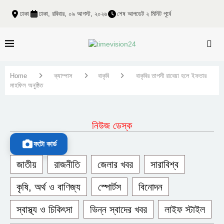
ঢাকা
ঢাকা, রবিবার, ০৯ আগস্ট, ২০২৬
শেষ আপডেট ২ মিনিট পূর্বে
Home
ক্যাম্পাস
বাকৃবি
বাকৃবির তাপসী রাবেয়া হলে ইফতার
মাহফিল অনুষ্ঠিত
নিউজ ডেস্ক
ফটো কার্ড
জাতীয়
রাজনীতি
জেলার খবর
সারাবিশ্ব
কৃষি, অর্থ ও বাণিজ্য
স্পোর্টস
বিনোদন
স্বাস্থ্য ও চিকিৎসা
ভিন্ন স্বাদের খবর
লাইফ স্টাইল