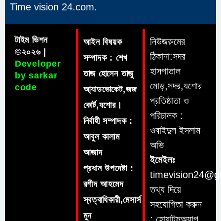
Time vision 24.com.
টাইম ভিশন
নিউজরুমের
আইন বিষয়ক
©২০২৬ |
ঠিকানা:সদর
সম্পাদক : শেখ
Developer
হাসপাতাল
তাজ হোসেন তাজু
by sarkar
মোড়,সদর,যশোর
code
আ্যাডভোকেট,জজ
প্রতিষ্ঠাতা ও
কোর্ট,যশোর।
পরিচালক :
নির্বাহী সম্পাদক :
ওবাইদুল ইসলাম
আবুল কালাম
অভি
আজাদ
ইমেইলঃ
প্রধান উপদেষ্টা :
timevision24@g
রশীদ আহমেদ
তথ্য দিয়ে
স্বত্বাধিকারী,মেসার্স
সহযোগিতা করুন
মুন
: হোয়াটসঅ্যাপ