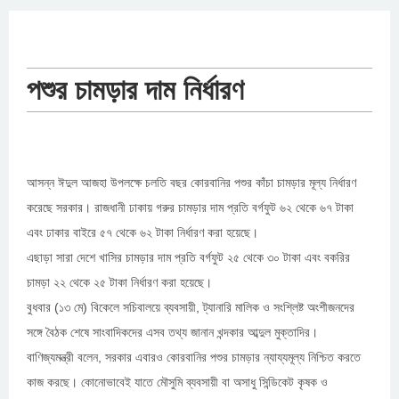
পশুর চামড়ার দাম নির্ধারণ
আসন্ন ঈদুল আজহা উপলক্ষে চলতি বছর কোরবানির পশুর কাঁচা চামড়ার মূল্য নির্ধারণ
করেছে সরকার। রাজধানী ঢাকায় গরুর চামড়ার দাম প্রতি বর্গফুট ৬২ থেকে ৬৭ টাকা
এবং ঢাকার বাইরে ৫৭ থেকে ৬২ টাকা নির্ধারণ করা হয়েছে।
এছাড়া সারা দেশে খাসির চামড়ার দাম প্রতি বর্গফুট ২৫ থেকে ৩০ টাকা এবং বকরির
চামড়া ২২ থেকে ২৫ টাকা নির্ধারণ করা হয়েছে।
বুধবার (১৩ মে) বিকেলে সচিবালয়ে ব্যবসায়ী, ট্যানারি মালিক ও সংশ্লিষ্ট অংশীজনদের
সঙ্গে বৈঠক শেষে সাংবাদিকদের এসব তথ্য জানান খন্দকার আব্দুল মুক্তাদির।
বাণিজ্যমন্ত্রী বলেন, সরকার এবারও কোরবানির পশুর চামড়ার ন্যায্যমূল্য নিশ্চিত করতে
কাজ করছে। কোনোভাবেই যাতে মৌসুমি ব্যবসায়ী বা অসাধু সিন্ডিকেট কৃষক ও