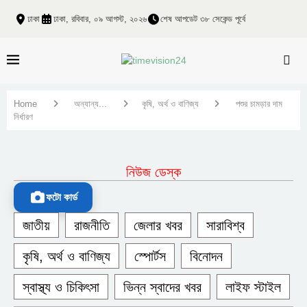
ঢাকা
ঢাকা, রবিবার, ০৯ আগস্ট, ২০২৬
শেষ আপডেট ৩৮ সেকেন্ড পূর্বে
Home
অন্যান্য...
কৃষি, অর্থ ও বাণিজ্য
পশুর চামড়ার দাম
নির্ধারণ
নিউজ ডেস্ক
ফটো কার্ড
জাতীয়
রাজনীতি
জেলার খবর
সারাবিশ্ব
কৃষি, অর্থ ও বাণিজ্য
স্পোর্টস
বিনোদন
স্বাস্থ্য ও চিকিৎসা
ভিন্ন স্বাদের খবর
লাইফ স্টাইল