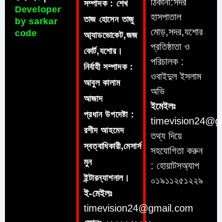
ঠিকানা:সদর
সম্পাদক : শেখ
Developer
হাসপাতাল
তাজ হোসেন তাজু
by sarkar
মোড়,সদর,যশোর
code
আ্যাডভোকেট,জজ
প্রতিষ্ঠাতা ও
কোর্ট,যশোর।
পরিচালক :
নির্বাহী সম্পাদক :
ওবাইদুল ইসলাম
আবুল কালাম
অভি
আজাদ
ইমেইলঃ
প্রধান উপদেষ্টা :
timevision24@g
রশীদ আহমেদ
তথ্য দিয়ে
স্বত্বাধিকারী,মেসার্স
সহযোগিতা করুন
মুন
: হোয়াটসঅ্যাপ
ইন্টারন্যাশনাল।
০১৯১১২৫১২২৯
ই-মেইলঃ
timevision24@gmail.com