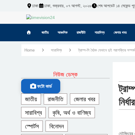
ঢাকা
ঢাকা, শুক্রবার, ০৭ আগস্ট, ২০২৬
শেষ আপডেট ১৪ সেকেন্ড পূর্
জাতীয়
আঞ্চলিক
রাজনীতি
সারাবিশ্ব
জেলার খবর
Home
সারাবিশ্ব
ট্রাম্প-শি বৈঠক যেভাবে দুই পরাশক্তির সম্পর্ক
নিউজ ডেস্ক
ট্রাম
ফটো কার্ড
জাতীয়
রাজনীতি
জেলার খবর
নির্ধ
সারাবিশ্ব
কৃষি, অর্থ ও বাণিজ্য
স্পোর্টস
বিনোদন
বেইজিংয়ের