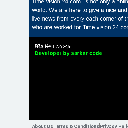
Time vision 24.com is not only a onli
world. We are here to give a nice and
live news from every each corner of 
who are worked for Time vision 24.co
টাইম ভিশন ©২০২৬ |
Developer by sarkar code
About Us
Terms & Conditions
Privacy Poli