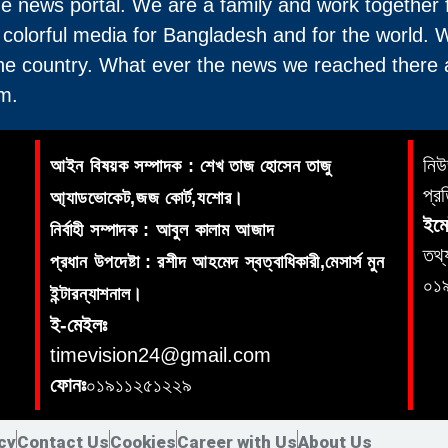
ne news portal. We are a family and work together 
 colorful media for Bangladesh and for the world. 
the country. What ever the news we reached there 
m.
নিউ
আইন বিষয়ক সম্পাদক : শেখ তাজ হোসেন তাজু
প্র
আ্যাডভোকেট,জজ কোর্ট,যশোর।
ইমে
নির্বাহী সম্পাদক : আবুল কালাম আজাদ
তথ্
প্রধান উপদেষ্টা : রশীদ আহমেদ স্বত্বাধিকারী,মেসার্স মুন
০১
ইন্টারন্যাশনাল।
ই-মেইলঃ
timevision24@gmail.com
ফোনঃ
০১৯১১২৫১২২৯
cy
Contact Us
Cookies
Career with Us
About Us