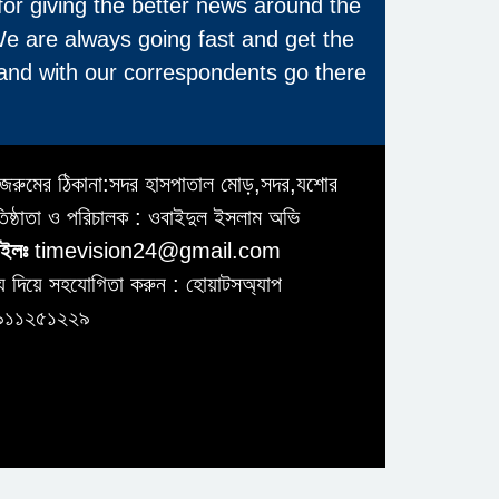
for giving the better news around the
We are always going fast and get the
and with our correspondents go there
জরুমের ঠিকানা:সদর হাসপাতাল মোড়,সদর,যশোর
তিষ্ঠাতা ও পরিচালক : ওবাইদুল ইসলাম অভি
ইলঃ
timevision24@gmail.com
য দিয়ে সহযোগিতা করুন : হোয়াটসঅ্যাপ
৯১১২৫১২২৯