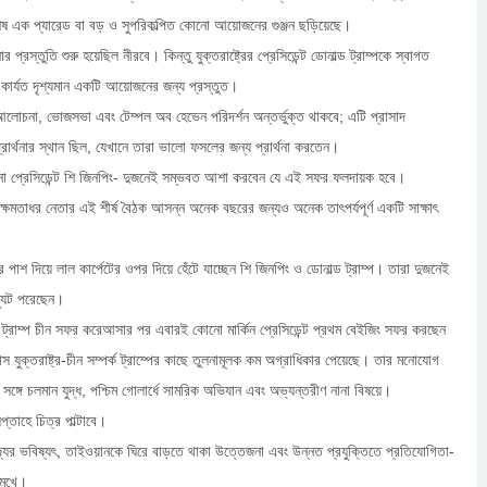
শেষ এক প্যারেড বা বড় ও সুপরিকল্পিত কোনো আয়োজনের গুঞ্জন ছড়িয়েছে।
 প্রস্তুতি শুরু হয়েছিল নীরবে। কিন্তু যুক্তরাষ্ট্রের প্রেসিডেন্ট ডোনাল্ড ট্রাম্পকে স্বাগত
 কার্যত দৃশ্যমান একটি আয়োজনের জন্য প্রস্তুত।
োচনা, ভোজসভা এবং টেম্পল অব হেভেন পরিদর্শন অন্তর্ভুক্ত থাকবে; এটি প্রাসাদ
্রার্থনার স্থান ছিল, যেখানে তারা ভালো ফসলের জন্য প্রার্থনা করতেন।
চীনা প্রেসিডেন্ট শি জিনপিং- দুজনেই সম্ভবত আশা করবেন যে এই সফর ফলদায়ক হবে।
 ক্ষমতাধর নেতার এই শীর্ষ বৈঠক আসন্ন অনেক বছরের জন্যও অনেক তাৎপর্যপূর্ণ একটি সাক্ষাৎ
।
র পাশ দিয়ে লাল কার্পেটের ওপর দিয়ে হেঁটে যাচ্ছেন শি জিনপিং ও ডোনাল্ড ট্রাম্প। তারা দুজনেই
্যুট পরেছেন।
ট্রাম্প চীন সফর করেআসার পর এবারই কোনো মার্কিন প্রেসিডেন্ট প্রথম বেইজিং সফর করছেন
স যুক্তরাষ্ট্র-চীন সম্পর্ক ট্রাম্পের কাছে তুলনামূলক কম অগ্রাধিকার পেয়েছে। তার মনোযোগ
সঙ্গে চলমান যুদ্ধ, পশ্চিম গোলার্ধে সামরিক অভিযান এবং অভ্যন্তরীণ নানা বিষয়ে।
প্তাহে চিত্র পাল্টাবে।
জ্যের ভবিষ্যৎ, তাইওয়ানকে ঘিরে বাড়তে থাকা উত্তেজনা এবং উন্নত প্রযুক্তিতে প্রতিযোগিতা-
 মুখে।