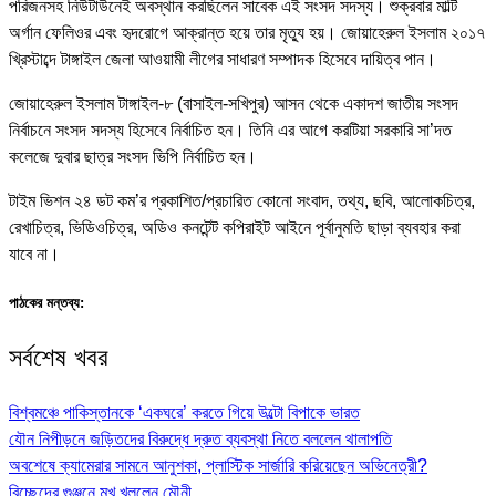
পরিজনসহ নিউটাউনেই অবস্থান করছিলেন সাবেক এই সংসদ সদস্য। শুক্রবার মাল্টি
অর্গান ফেলিওর এবং হৃদরোগে আক্রান্ত হয়ে তার মৃত্যু হয়। জোয়াহেরুল ইসলাম ২০১৭
খ্রিস্টাব্দে টাঙ্গাইল জেলা আওয়ামী লীগের সাধারণ সম্পাদক হিসেবে দায়িত্ব পান।
জোয়াহেরুল ইসলাম টাঙ্গাইল-৮ (বাসাইল-সখিপুর) আসন থেকে একাদশ জাতীয় সংসদ
নির্বাচনে সংসদ সদস্য হিসেবে নির্বাচিত হন। তিনি এর আগে করটিয়া সরকারি সা’দত
কলেজে দুবার ছাত্র সংসদ ভিপি নির্বাচিত হন।
টাইম ভিশন ২৪ ডট কম’র প্রকাশিত/প্রচারিত কোনো সংবাদ, তথ্য, ছবি, আলোকচিত্র,
রেখাচিত্র, ভিডিওচিত্র, অডিও কনটেন্ট কপিরাইট আইনে পূর্বানুমতি ছাড়া ব্যবহার করা
যাবে না।
পাঠকের মন্তব্য:
সর্বশেষ খবর
বিশ্বমঞ্চে পাকিস্তানকে ‘একঘরে’ করতে গিয়ে উল্টো বিপাকে ভারত
যৌন নিপীড়নে জড়িতদের বিরুদ্ধে দ্রুত ব্যবস্থা নিতে বললেন থালাপতি
অবশেষে ক্যামেরার সামনে আনুশকা, প্লাস্টিক সার্জারি করিয়েছেন অভিনেত্রী?
বিচ্ছেদের গুঞ্জনে মুখ খুললেন মৌনী