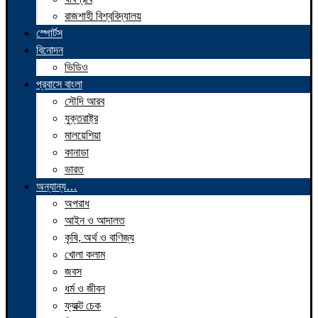
রাজশাহী বিশ্ববিদ্যালয়
স্পোর্টস
বিনোদন
ভিডিও
প্রবাসে বাংলা
সৌদি আরব
যুক্তরাষ্ট্র
মালয়েশিয়া
কানাডা
ভারত
অন্যান্য…
অপরাধ
আইন ও আদালত
কৃষি, অর্থ ও বাণিজ্য
খোলা কলাম
জবস
ধর্ম ও জীবন
ফ্যাক্ট চেক