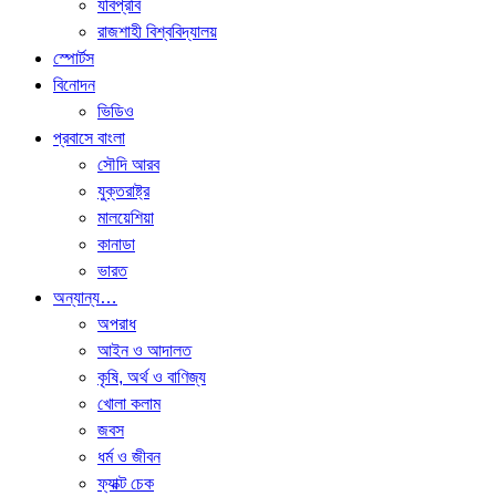
যবিপ্রবি
রাজশাহী বিশ্ববিদ্যালয়
স্পোর্টস
বিনোদন
ভিডিও
প্রবাসে বাংলা
সৌদি আরব
যুক্তরাষ্ট্র
মালয়েশিয়া
কানাডা
ভারত
অন্যান্য…
অপরাধ
আইন ও আদালত
কৃষি, অর্থ ও বাণিজ্য
খোলা কলাম
জবস
ধর্ম ও জীবন
ফ্যাক্ট চেক