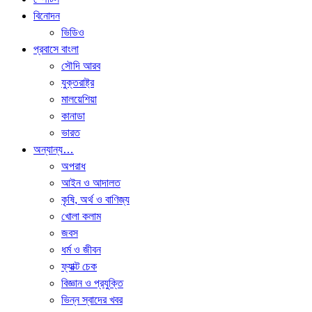
বিনোদন
ভিডিও
প্রবাসে বাংলা
সৌদি আরব
যুক্তরাষ্ট্র
মালয়েশিয়া
কানাডা
ভারত
অন্যান্য…
অপরাধ
আইন ও আদালত
কৃষি, অর্থ ও বাণিজ্য
খোলা কলাম
জবস
ধর্ম ও জীবন
ফ্যাক্ট চেক
বিজ্ঞান ও প্রযুক্তি
ভিন্ন স্বাদের খবর