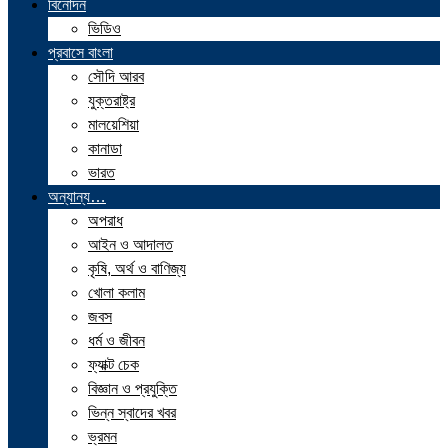
বিনোদন
ভিডিও
প্রবাসে বাংলা
সৌদি আরব
যুক্তরাষ্ট্র
মালয়েশিয়া
কানাডা
ভারত
অন্যান্য…
অপরাধ
আইন ও আদালত
কৃষি, অর্থ ও বাণিজ্য
খোলা কলাম
জবস
ধর্ম ও জীবন
ফ্যাক্ট চেক
বিজ্ঞান ও প্রযুক্তি
ভিন্ন স্বাদের খবর
ভ্রমন