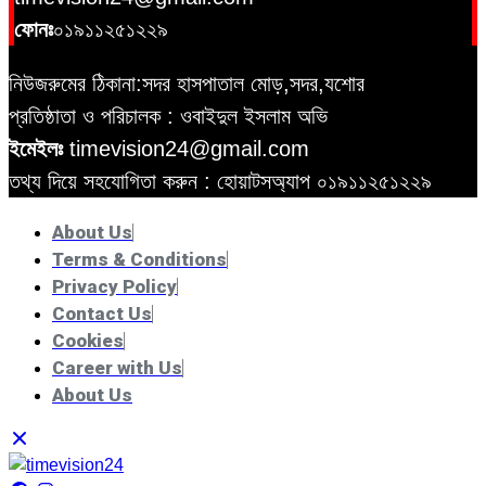
ফোনঃ
০১৯১১২৫১২২৯
নিউজরুমের ঠিকানা:সদর হাসপাতাল মোড়,সদর,যশোর
প্রতিষ্ঠাতা ও পরিচালক : ওবাইদুল ইসলাম অভি
ইমেইলঃ
timevision24@gmail.com
তথ্য দিয়ে সহযোগিতা করুন : হোয়াটসঅ্যাপ
০১৯১১২৫১২২৯
About Us
Terms & Conditions
Privacy Policy
Contact Us
Cookies
Career with Us
About Us