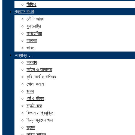
ভিডিও
প্রবাসে বাংলা
সৌদি আরব
যুক্তরাষ্ট্র
মালয়েশিয়া
কানাডা
ভারত
অন্যান্য…
অপরাধ
আইন ও আদালত
কৃষি, অর্থ ও বাণিজ্য
খোলা কলাম
জবস
ধর্ম ও জীবন
ফ্যাক্ট চেক
বিজ্ঞান ও প্রযুক্তি
ভিন্ন স্বাদের খবর
ভ্রমন
লাইফ স্টাইল