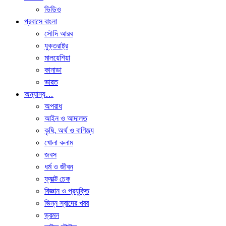
ভিডিও
প্রবাসে বাংলা
সৌদি আরব
যুক্তরাষ্ট্র
মালয়েশিয়া
কানাডা
ভারত
অন্যান্য…
অপরাধ
আইন ও আদালত
কৃষি, অর্থ ও বাণিজ্য
খোলা কলাম
জবস
ধর্ম ও জীবন
ফ্যাক্ট চেক
বিজ্ঞান ও প্রযুক্তি
ভিন্ন স্বাদের খবর
ভ্রমন