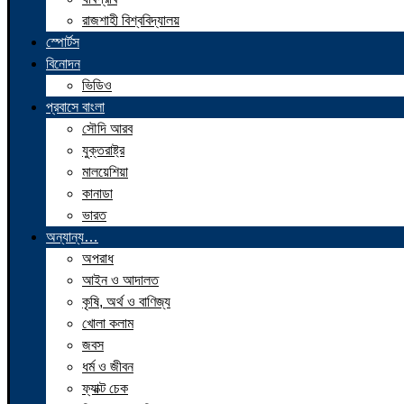
রাজশাহী বিশ্ববিদ্যালয়
স্পোর্টস
বিনোদন
ভিডিও
প্রবাসে বাংলা
সৌদি আরব
যুক্তরাষ্ট্র
মালয়েশিয়া
কানাডা
ভারত
অন্যান্য…
অপরাধ
আইন ও আদালত
কৃষি, অর্থ ও বাণিজ্য
খোলা কলাম
জবস
ধর্ম ও জীবন
ফ্যাক্ট চেক