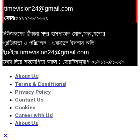
timevision24@gmail.com
ফোনঃ
০১৯১১২৫১২২৯
নিউজরুমের ঠিকানা:সদর হাসপাতাল মোড়,সদর,যশোর
প্রতিষ্ঠাতা ও পরিচালক : ওবাইদুল ইসলাম অভি
ইমেইলঃ
timevision24@gmail.com
তথ্য দিয়ে সহযোগিতা করুন : হোয়াটসঅ্যাপ
০১৯১১২৫১২২৯
About Us
Terms & Conditions
Privacy Policy
Contact Us
Cookies
Career with Us
About Us