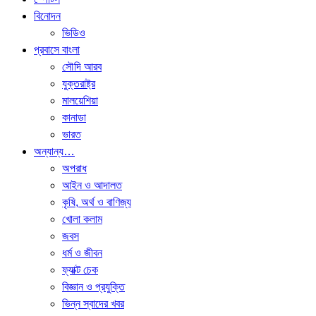
বিনোদন
ভিডিও
প্রবাসে বাংলা
সৌদি আরব
যুক্তরাষ্ট্র
মালয়েশিয়া
কানাডা
ভারত
অন্যান্য…
অপরাধ
আইন ও আদালত
কৃষি, অর্থ ও বাণিজ্য
খোলা কলাম
জবস
ধর্ম ও জীবন
ফ্যাক্ট চেক
বিজ্ঞান ও প্রযুক্তি
ভিন্ন স্বাদের খবর