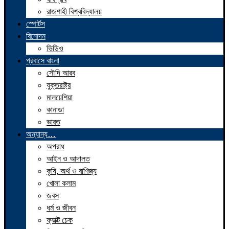
রাজশাহী বিশ্ববিদ্যালয়
স্পোর্টস
বিনোদন
ভিডিও
প্রবাসে বাংলা
সৌদি আরব
যুক্তরাষ্ট্র
মালয়েশিয়া
কানাডা
ভারত
অন্যান্য…
অপরাধ
আইন ও আদালত
কৃষি, অর্থ ও বাণিজ্য
খোলা কলাম
জবস
ধর্ম ও জীবন
ফ্যাক্ট চেক