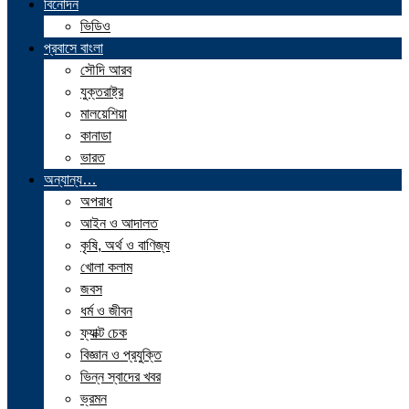
বিনোদন
ভিডিও
প্রবাসে বাংলা
সৌদি আরব
যুক্তরাষ্ট্র
মালয়েশিয়া
কানাডা
ভারত
অন্যান্য…
অপরাধ
আইন ও আদালত
কৃষি, অর্থ ও বাণিজ্য
খোলা কলাম
জবস
ধর্ম ও জীবন
ফ্যাক্ট চেক
বিজ্ঞান ও প্রযুক্তি
ভিন্ন স্বাদের খবর
ভ্রমন