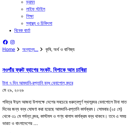
ভ্রমন
লাইফ স্টাইল
শিক্ষা
স্বাস্থ্য ও চিকিৎসা
বিবেক বার্তা
Home
অন্যান্য...
কৃষি, অর্থ ও বাণিজ্য
নওগাঁয় ফ্রুট ব্যাগের সংকট, বিপাকে আম চাষিরা
টানা ৭ দিন আমদানি-রপ্তানি বন্ধ বেনাপোল বন্দরে
মে ২৯, ২০২৬
পবিত্র ঈদুল আজহা উপলক্ষে দেশের সবচেয়ে গুরুত্বপূর্ণ স্থলবন্দর বেনাপোলে টানা সাত
দিনের জন্য বন্ধ ঘোষণা করা হয়েছে আমদানি-রপ্তানি কার্যক্রম। সোমবার (২৫ মে)
থেকে ৩১ মে পর্যন্ত বন্দর, কাস্টমস ও পণ্য খালাস কার্যক্রম বন্ধ থাকবে। তবে এ সময়
ভারত ও বাংলাদেশের …