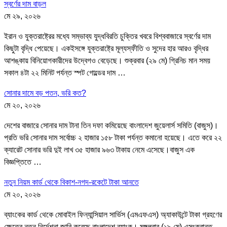
স্বর্ণের দাম বাড়ল
মে ২৯, ২০২৬
ইরান ও যুক্তরাষ্ট্রের মধ্যে সম্ভাব্য যুদ্ধবিরতি চুক্তির খবরে বিশ্ববাজারে স্বর্ণের দাম
কিছুটা বৃদ্ধি পেয়েছে। একইসঙ্গে যুক্তরাষ্ট্রে মূল্যস্ফীতি ও সুদের হার আরও বৃদ্ধির
আশঙ্কায় বিনিয়োগকারীদের উদ্বেগও বেড়েছে। শুক্রবার (২৯ মে) গ্রিনিচ মান সময়
সকাল ৪টা ২২ মিনিট পর্যন্ত স্পট গোল্ডের দাম …
সোনার দামে বড় পতন, ভরি কত?
মে ২০, ২০২৬
দেশের বাজারে সোনার দাম টানা তিন দফা কমিয়েছে বাংলাদেশ জুয়েলার্স সমিতি (বাজুস)।
প্রতি ভরি সোনার দাম সর্বোচ্চ ২ হাজার ১৫৮ টাকা পর্যন্ত কমানো হয়েছে। এতে করে ২২
ক্যারেট সোনার ভরি দুই লাখ ৩৫ হাজার ৯৬৩ টাকায় নেমে এসেছে।বাজুস এক
বিজ্ঞপ্তিতে …
নতুন নিয়ম কার্ড থেকে বিকাশ-নগদ-রকেটে টাকা আনতে
মে ২০, ২০২৬
ব্যাংকের কার্ড থেকে মোবাইল ফিন্যান্সিয়াল সার্ভিস (এমএফএস) অ্যাকাউন্টে টাকা গ্রহণের
ক্ষেত্রে নতুন নির্দেশনা জারি করেছে বাংলাদেশ ব্যাংক। মঙ্গলবার (১৯ মে) এসংক্রান্ত