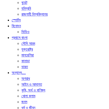
বুয়েট
যবিপ্রবি
রাজশাহী বিশ্ববিদ্যালয়
স্পোর্টস
বিনোদন
ভিডিও
প্রবাসে বাংলা
সৌদি আরব
যুক্তরাষ্ট্র
মালয়েশিয়া
কানাডা
ভারত
অন্যান্য…
অপরাধ
আইন ও আদালত
কৃষি, অর্থ ও বাণিজ্য
খোলা কলাম
জবস
ধর্ম ও জীবন