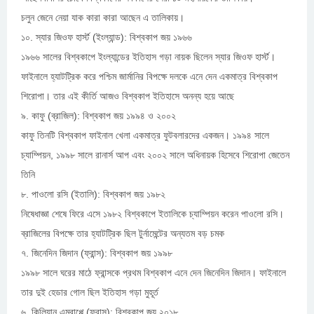
চলুন জেনে নেয়া যাক কারা কারা আছেন এ তালিকায়।
১০. স্যার জিওফ হার্স্ট (ইংল্যান্ড): বিশ্বকাপ জয় ১৯৬৬
১৯৬৬ সালের বিশ্বকাপে ইংল্যান্ডের ইতিহাস গড়া নায়ক ছিলেন স্যার জিওফ হার্স্ট।
ফাইনালে হ্যাটট্রিক করে পশ্চিম জার্মানির বিপক্ষে দলকে এনে দেন একমাত্র বিশ্বকাপ
শিরোপা। তার এই কীর্তি আজও বিশ্বকাপ ইতিহাসে অনন্য হয়ে আছে
৯. কাফু (ব্রাজিল): বিশ্বকাপ জয় ১৯৯৪ ও ২০০২
কাফু তিনটি বিশ্বকাপ ফাইনাল খেলা একমাত্র ফুটবলারদের একজন। ১৯৯৪ সালে
চ্যাম্পিয়ন, ১৯৯৮ সালে রানার্স আপ এবং ২০০২ সালে অধিনায়ক হিসেবে শিরোপা জেতেন
তিনি
৮. পাওলো রসি (ইতালি): বিশ্বকাপ জয় ১৯৮২
নিষেধাজ্ঞা শেষে ফিরে এসে ১৯৮২ বিশ্বকাপে ইতালিকে চ্যাম্পিয়ন করেন পাওলো রসি।
ব্রাজিলের বিপক্ষে তার হ্যাটট্রিক ছিল টুর্নামেন্টের অন্যতম বড় চমক
৭. জিনেদিন জিদান (ফ্রান্স): বিশ্বকাপ জয় ১৯৯৮
১৯৯৮ সালে ঘরের মাঠে ফ্রান্সকে প্রথম বিশ্বকাপ এনে দেন জিনেদিন জিদান। ফাইনালে
তার দুই হেডার গোল ছিল ইতিহাস গড়া মুহূর্ত
৬. কিলিয়ান এমবাপ্পে (ফ্রান্স): বিশ্বকাপ জয় ২০১৮