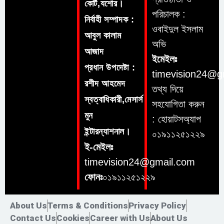
কোর্ট,যশোর।
পরিচালক :
নির্বাহী সম্পাদক :
ওবাইদুল ইসলাম
আবুল কালাম
অভি
আজাদ
ইমেইলঃ
প্রধান উপদেষ্টা :
timevision24@g
রশীদ আহমেদ
তথ্য দিয়ে
স্বত্বাধিকারী,মেসার্স
সহযোগিতা করুন
মুন
: হোয়াটসঅ্যাপ
ইন্টারন্যাশনাল।
০১৯১১২৫১২২৯
ই-মেইলঃ
timevision24@gmail.com
ফোনঃ
০১৯১১২৫১২২৯
About Us
Terms & Conditions
Privacy Policy
Contact Us
Cookies
Career with Us
About Us