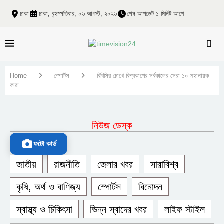
ঢাকা
ঢাকা, বৃহস্পতিবার, ০৬ আগস্ট, ২০২৬
শেষ আপডেট ১ মিনিট আগে
Home
স্পোর্টস
বিবিসির চোখে বিশ্বকাপের সর্বকালের সেরা ১০ মহানায়ক
কারা
নিউজ ডেস্ক
ফটো কার্ড
জাতীয়
রাজনীতি
জেলার খবর
সারাবিশ্ব
কৃষি, অর্থ ও বাণিজ্য
স্পোর্টস
বিনোদন
স্বাস্থ্য ও চিকিৎসা
ভিন্ন স্বাদের খবর
লাইফ স্টাইল