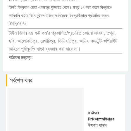
তিনটি বিশ্বকাপ জেতা একমাত্র ফুটবলার পেলে। মাত্র ১৭ বছর বয়সে বিশ্বমঞ্চে
আবির্ভাব ঘটিয়ে তিনি ফুটবল ইতিহাসে নিজেকে চিরস্থায়ীভাবে প্রতিষ্ঠিত করেন
বিডিপ্রতিদিন
টাইম ভিশন ২৪ ডট কম’র প্রকাশিত/প্রচারিত কোনো সংবাদ, তথ্য,
ছবি, আলোকচিত্র, রেখাচিত্র, ভিডিওচিত্র, অডিও কনটেন্ট কপিরাইট
আইনে পূর্বানুমতি ছাড়া ব্যবহার করা যাবে না।
পাঠকের মন্তব্য:
সর্বশেষ খবর
জর্ডানের
বিশ্বকাপেঅধিনায়ক
ইহসান হাদ্দাদ