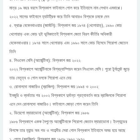
মাত্র ১৯ বছর বয়সে বিশ্বকাপ ফাইনালে গোল করে ইতিহাসে নাম লেখান এমবাপ্পে।
২০২২ সালের ফাইনালে হ্যাটট্রিক করে তিনি আবারও বিশ্বকে চমকে দেন
৫. ফ্রাঞ্জ বেকেনবাওয়ার (জার্মানি): বিশ্বকাপ জয় ১৯৭৪ (খেলোয়াড়), ১৯৯০ কোচ
খেলোয়াড় এবং কোচ দুই ভূমিকাতেই বিশ্বকাপ জেতা বিরল কীর্তির অধিকারী
বেকেনবাওয়ার। ১৯৭৪ সালে খেলোয়াড় এবং ১৯৯০ সালে কোচ হিসেবে শিরোপা জেতেন
তিনি
৪. লিওনেল মেসি (আর্জেন্টিনা): বিশ্বকাপ জয় ২০২২
২০২২ বিশ্বকাপে আর্জেন্টিনাকে বিশ্বচ্যাম্পিয়ন করেন লিওনেল মেসি। পুরো টুর্নামেন্ট জুড়ে
তার নেতৃত্ব ও গোল দলকে শিরোপা এনে দেয়
৩. রোনালদো নাজারিও (ব্রাজিল): বিশ্বকাপ জয় ১৯৯৪ ও ২০০২
ইনজুরি ও ব্যর্থতার পর ২০০২ বিশ্বকাপে দুর্দান্ত প্রত্যাবর্তন করে ব্রাজিলকে শিরোপা
এনে দেন রোনালদো নাজারিও। ফাইনালে জোড়া গোল করেন তিনি
২. ডিয়েগো ম্যারাডোনা (আর্জেন্টিনা): বিশ্বকাপ জয় ১৯৮৬
১৯৮৬ বিশ্বকাপে একক নৈপুণ্যে আর্জেন্টিনাকে শিরোপা জেতান ম্যারাডোনা। ইংল্যান্ডের
বিপক্ষে তার হ্যান্ড অব গড ও শতাব্দীর সেরা গোল বিশ্বকাপ ইতিহাসে অমর হয়ে আছে
১. পেলে (ব্রাজিল): বিশ্বকাপ জয় ১৯৫৮ ১৯৬২ ১৯৭০