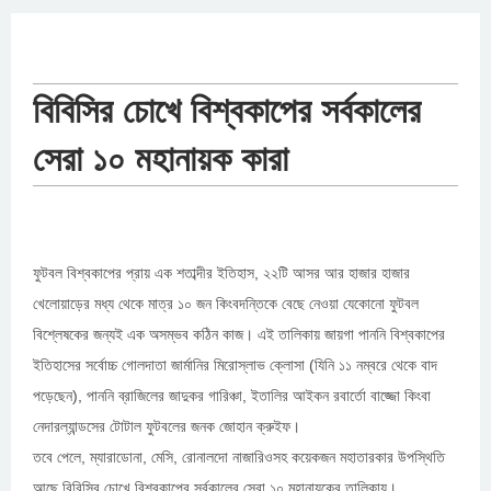
বিবিসির চোখে বিশ্বকাপের সর্বকালের
সেরা ১০ মহানায়ক কারা
ফুটবল বিশ্বকাপের প্রায় এক শতাব্দীর ইতিহাস, ২২টি আসর আর হাজার হাজার
খেলোয়াড়ের মধ্য থেকে মাত্র ১০ জন কিংবদন্তিকে বেছে নেওয়া যেকোনো ফুটবল
বিশ্লেষকের জন্যই এক অসম্ভব কঠিন কাজ। এই তালিকায় জায়গা পাননি বিশ্বকাপের
ইতিহাসের সর্বোচ্চ গোলদাতা জার্মানির মিরোস্লাভ ক্লোসা (যিনি ১১ নম্বরে থেকে বাদ
পড়েছেন), পাননি ব্রাজিলের জাদুকর গারিঞ্চা, ইতালির আইকন রবার্তো বাজ্জো কিংবা
নেদারল্যান্ডসের টোটাল ফুটবলের জনক জোহান ক্রুইফ।
তবে পেলে, ম্যারাডোনা, মেসি, রোনালদো নাজারিওসহ কয়েকজন মহাতারকার উপস্থিতি
আছে বিবিসির চোখে বিশ্বকাপের সর্বকালের সেরা ১০ মহানায়কের তালিকায়।