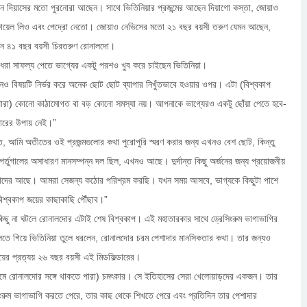
েন দিয়াসের মতো পুরনোরা আছেন। সাথে ভিতিনিয়ার প্রজন্মের আছেন দিয়াগো কস্তা, জোয়াও
রাফায়েল লিও এবং পেদ্রো নেতো। জোয়াও নেভিসের মতো ২১ বছর বয়সী তরুণ যেমন আছেন,
ন ৪১ বছর বয়সী চিরতরুণ রোনালদো।
 অধরা সাফল্য পেতে ভাগ্যের একটু পরশও খুব করে চাইছেন ভিতিনিয়া।
 বিষয়টি নির্ভর করে অনেক ছোট ছোট ব্যাপার নিখুঁতভাবে হওয়ার ওপর। এটা (বিশ্বকাপ
পারা) কোনো কাঠামোগত বা বড় কোনো সমস্যা নয়। আপনাকে ভাগ্যেরও একটু ছোঁয়া পেতে হবে-
কারের উপায় নেই।”
ে, আমি অতীতের ওই প্রজন্মগুলোর কথা পুরোপুরি স্মরণ করার জন্য এখনও বেশ ছোট, কিন্তু
র্তুগালের অসাধারণ মানসম্পন্ন দল ছিল, এখনও আছে। দুর্দান্ত কিছু অর্জনের জন্য প্রয়োজনীয়
াদের আছে। আমরা সেজন্য কঠোর পরিশ্রম করছি। যখন সময় আসবে, ভাগ্যকে কিছুটা পাশে
িশ্বকাপ জয়ের কাছাকাছি পৌঁছাব।”
ু না ঘটলে রোনালদোর এটাই শেষ বিশ্বকাপ। এই মহাতারকার সাথে ড্রেসিংরুম ভাগাভাগির
লতে গিয়ে ভিতিনিয়া তুলে ধরলেন, রোনালদোর চরম পেশাদার মানসিকতার কথা। তার জন্যও
য়ের প্রত্যয় ২৬ বছর বয়সী এই মিডফিল্ডারের।
রুমে রোনালদোর সঙ্গে থাকতে পারা) চমৎকার। সে ইতিহাসের সেরা খেলোয়াড়দের একজন। তার
িংরুম ভাগাভাগি করতে পেরে, তার কাছ থেকে শিখতে পেরে এবং প্রতিদিন তার পেশাদার