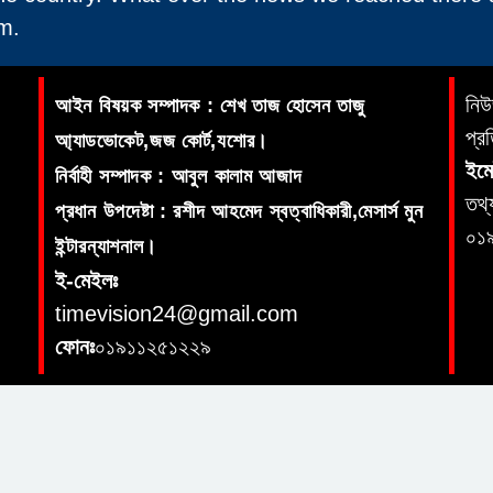
m.
নিউ
আইন বিষয়ক সম্পাদক : শেখ তাজ হোসেন তাজু
প্র
আ্যাডভোকেট,জজ কোর্ট,যশোর।
ইমে
নির্বাহী সম্পাদক : আবুল কালাম আজাদ
তথ্
প্রধান উপদেষ্টা : রশীদ আহমেদ স্বত্বাধিকারী,মেসার্স মুন
০১
ইন্টারন্যাশনাল।
ই-মেইলঃ
timevision24@gmail.com
ফোনঃ
০১৯১১২৫১২২৯