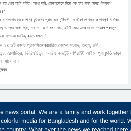
েখতে পেরে আমি গর্বিত। আশা করি, রোনালদোকে নিয়ে এবং তার জন্য আমরা বিশ্বকাপ
ব।”
রোনালদোর থেকে শিখি) ফুটবলের প্রতি তার দৃষ্টিভঙ্গী: সে ভীষণ পেশাদার ও পরিপূর্ণ নিবেদিত।
ছু ভাগ্যের ওপর ছেড়ে দেয় না। মাঠে যখন নামে, এটাই জেনে নামে যে সে শতভাগ প্রস্তুত
ন্য সম্ভাব্য সবকিছু করতে সক্ষম।”
ন ২৪ ডট কম’র প্রকাশিত/প্রচারিত কোনো সংবাদ, তথ্য, ছবি,
র, রেখাচিত্র, ভিডিওচিত্র, অডিও কনটেন্ট কপিরাইট আইনে পূর্বানুমতি ছাড়া
করা যাবে না।
্তব্য:
ne news portal. We are a family and work together 
 colorful media for Bangladesh and for the world. 
the country. What ever the news we reached there 