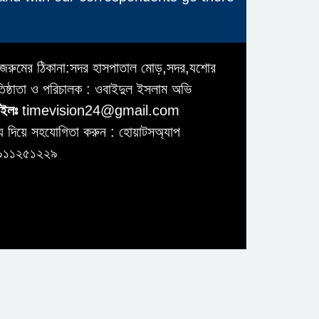
জরুমের ঠিকানা:সদর হাসপাতাল মোড়,সদর,যশোর
তিষ্ঠাতা ও পরিচালক : ওবাইদুল ইসলাম অভি
ইলঃ
timevision24@gmail.com
য দিয়ে সহযোগিতা করুন : হোয়াটসঅ্যাপ
৯১১২৫১২২৯