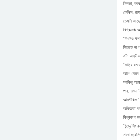
সিলভা, রুব
ফেলিক্স, 
তেমনি আছে
বিশ্বমঞ্চে
“কখনও কখনও
জিততে না 
এটা অস্বী
“সত্যি বলত
আগে যেমন প
সবকিছু আম
পাব, তখন ব
আলৌকিক কিছ
অভিজ্ঞতা ব
বিশ্বকাপ জ
“(ড্রেসিং 
সাথে ড্রেস