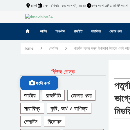
ঢাকা
ঢাকা, রবিবার, ০৯ আগস্ট, ২০২৬
শেষ আপডেট ১ মিনিট আগে
জাতীয়
আঞ্চলিক
রাজনীতি
সারাবিশ্ব
জেলার খবর
Home
স্পোর্টস
পতুর্গাল দলের জন্য বিশ্বকাপ জিততে একটু ভা
নিউজ ডেস্ক
পতুর
ফটো কার্ড
জাতীয়
রাজনীতি
জেলার খবর
ভাগ্
সারাবিশ্ব
কৃষি, অর্থ ও বাণিজ্য
মিডফি
স্পোর্টস
বিনোদন