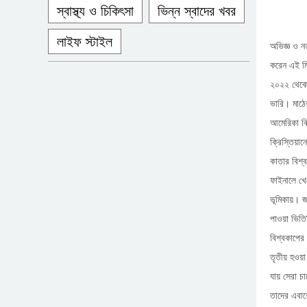
স্বাস্থ্য ও চিকিৎসা
ভিন্ন স্বাদের খবর
লাইফ স্টাইল
অভিজ্ঞ ও ন
করেন এই মি
২০২২ থেকে 
ভারি। মাঠ
আমেরিকা বি
ক্রিস্তিয়া
কাতার বিশ্
ফাইনালে খে
ভূমিকায়। জ
পাওয়া ভিতি
বিশ্বকাপের
তৃতীয় হওয়া
যায় সেরা চ
তাদের এবারে