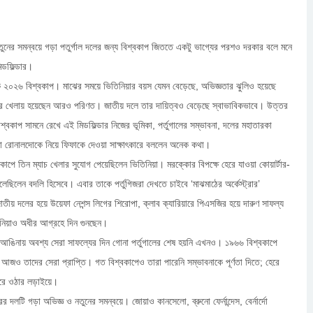
তুনের সমন্বয়ে গড়া পতুর্গাল দলের জন্য বিশ্বকাপ জিততে একটু ভাগ্যের পরশও দরকার বলে মনে
ডফিল্ডার।
২০২৬ বিশ্বকাপ। মাঝের সময়ে ভিতিনিয়ার বয়স যেমন বেড়েছে, অভিজ্ঞতার ঝুলিও হয়েছে
ের খেলায় হয়েছেন আরও পরিণত। জাতীয় দলে তার দায়িত্বও বেড়েছে স্বাভাবিকভাবে। উত্তর
শ্বকাপ সামনে রেখে এই মিডফিল্ডার নিজের ভূমিকা, পর্তুগালের সম্ভাবনা, দলের মহাতারকা
নো রোনালদোকে নিয়ে ফিফাকে দেওয়া সাক্ষাৎকারে বললেন অনেক কথা।
বকাপে তিন ম্যাচ খেলার সুযোগ পেয়েছিলেন ভিতিনিয়া। মরক্কোর বিপক্ষে হেরে যাওয়া কোয়ার্টার-
লেছিলেন বদলি হিসেবে। এবার তাকে পর্তুগিজরা দেখতে চাইবে ‘মাঝমাঠের অর্কেস্ট্রার’
াতীয় দলের হয়ে উয়েফা নেশন্স লিগের শিরোপা, ক্লাব ক্যারিয়ারে পিএসজির হয়ে দারুণ সাফল্য
নিয়াও অধীর আগ্রহে দিন গুনছেন।
 আঙিনায় অবশ্য সেরা সাফল্যের দিন গোনা পর্তুগালের শেষ হয়নি এখনও। ১৯৬৬ বিশ্বকাপে
 আজও তাদের সেরা প্রাপ্তি। গত বিশ্বকাপেও তারা পারেনি সম্ভাবনাকে পূর্ণতা দিতে; হেরে
ারে ওঠার লড়াইয়ে।
র দলটি গড়া অভিজ্ঞ ও নতুনের সমন্বয়ে। জোয়াও কানসেলো, ব্রুনো ফের্নান্দেস, বের্নার্দো