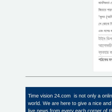
মানসিকতা দ
জিততে পার
“মূলত (আমি 
সে কোনো কি
এবং দলের জ
টাইম ভিশ
আলোকচিত্
ব্যবহার 
পাঠকের মন
Time vision 24.com is not only a onli
world. We are here to give a nice and
live news from every each corner of 