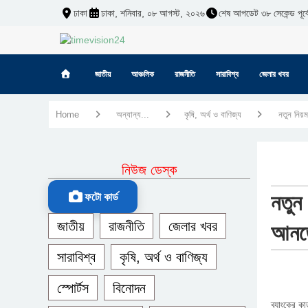
ঢাকা
ঢাকা, শনিবার, ০৮ আগস্ট, ২০২৬
শেষ আপডেট ৩৮ সেকেন্ড পূর্ব
জাতীয়
আঞ্চলিক
রাজনীতি
সারাবিশ্ব
জেলার খবর
Home
অন্যান্য...
কৃষি, অর্থ ও বাণিজ্য
নতুন নিয়ম
নিউজ ডেস্ক
নতুন
ফটো কার্ড
জাতীয়
রাজনীতি
জেলার খবর
আনত
সারাবিশ্ব
কৃষি, অর্থ ও বাণিজ্য
স্পোর্টস
বিনোদন
ব্যাংকের কা