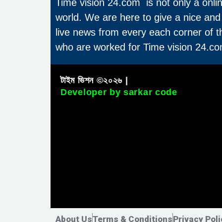
Time vision 24.com is not only a onli
world. We are here to give a nice and
live news from every each corner of 
who are worked for Time vision 24.co
টাইম ভিশন ©২০২৬ |
Developer by sarkar code
About Us
Terms & Conditions
Privacy Poli