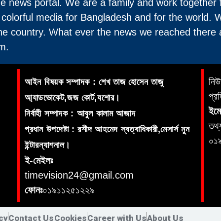
ne news portal. We are a family and work together 
 colorful media for Bangladesh and for the world. 
the country. What ever the news we reached there 
m.
নিউ
আইন বিষয়ক সম্পাদক : শেখ তাজ হোসেন তাজু
প্র
আ্যাডভোকেট,জজ কোর্ট,যশোর।
ইমে
নির্বাহী সম্পাদক : আবুল কালাম আজাদ
তথ্
প্রধান উপদেষ্টা : রশীদ আহমেদ স্বত্বাধিকারী,মেসার্স মুন
০১
ইন্টারন্যাশনাল।
ই-মেইলঃ
timevision24@gmail.com
ফোনঃ
০১৯১১২৫১২২৯
cy
Contact Us
Cookies
Career with Us
About Us