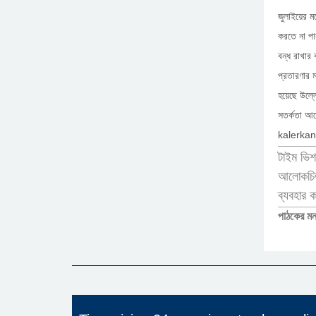
জুলাইয়ের মধ
করতে না পা
বন্ধ রাখার
প্রতারণার 
হয়েছে উল্ল
সতর্কতা আর
kalerka
টাইম ভিশ
আলোকচিত্
ব্যবহার 
পাঠকের মন