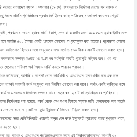
ারি করেছে বাংলাদেশ ব্যাংক। মঙ্গলবার (১৯ মে) এসংক্রান্ত নির্দেশনা দেশের সব ব্যাংক ও
ান্সিয়াল সার্ভিস প্রতিষ্ঠানের প্রধান নির্বাহীদের কাছে পাঠিয়েছে বাংলাদেশ ব্যাংকের পেমেন্ট
িভাগ।
নুযায়ী, প্রথমবার কোনো ব্যাংক কার্ড বিকাশ, নগদ বা রকেটের মতো এমএফএস অ্যাকাউন্টের সঙ্গে
 হলে সর্বোচ্চ ৫০০ টাকার একটি ‘টোকেন লেনদেন’ বাধ্যতামূলক করা হয়েছে। প্রথমবার কোনো
এস ব্যক্তিগত হিসাবের সঙ্গে সংযুক্তের সময় সর্বোচ্চ ৫০০ টাকার একটি লেনদেন করতে হবে।
সফলভাবে সম্পন্ন হওয়ার ২৪ ঘণ্টা পর সংশ্লিষ্ট কার্ডটি পুরোপুরি সক্রিয় হবে। এর পর
াবে যেকোনো পরিমাণ অর্থ ‘অ্যাড মানি’ করতে পারবেন গ্রাহক।
্যাংক জানিয়েছে, আগামী ১ আগস্ট থেকে কার্ডধারী ও এমএফএস হিসাবধারীর নাম এক হলে
েন ছাড়াই সরাসরি কার্ড সংযুক্ত করে নিয়মিত লেনদেন করা যাবে। অর্থাৎ একই ব্যক্তির নামে
ক কার্ড ও এমএফএস হিসাবের ক্ষেত্রে আরো সহজ করা হবে টাকা স্থানান্তরের প্রক্রিয়া।
্যাংকের নির্দেশনায় বলা হয়েছে, কার্ড থেকে এমএফএস হিসাবে ‘অ্যাড মানি’ লেনদেনকে আর মার্চেন্ট
েবে দেখানো যাবে না। এটিকে ‘ফান্ড ট্রান্সফার’ হিসেবে চিহ্নিত করতে হবে।
েনদেনের সময় বেনিফিশিয়ারি ওয়ালেট নম্বর যেন কার্ড ইস্যুকারী ব্যাংকের কাছে দৃশ্যমান থাকে,
চিত করতে হবে।
া হয়, ব্যাংক ও এমএফএস প্রতিষ্ঠানগুলোকে নতুন এই নিরাপত্তাব্যবস্থা আগামী ৩১