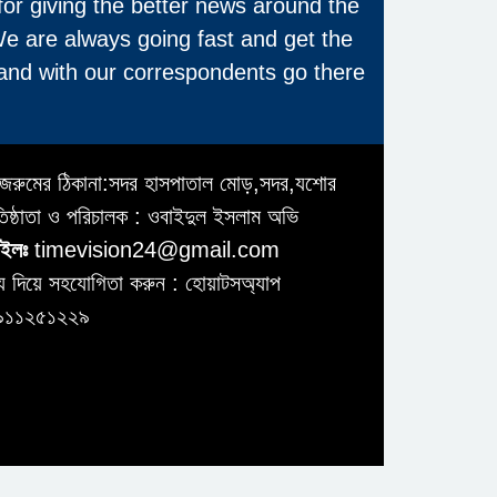
for giving the better news around the
We are always going fast and get the
and with our correspondents go there
জরুমের ঠিকানা:সদর হাসপাতাল মোড়,সদর,যশোর
তিষ্ঠাতা ও পরিচালক : ওবাইদুল ইসলাম অভি
ইলঃ
timevision24@gmail.com
য দিয়ে সহযোগিতা করুন : হোয়াটসঅ্যাপ
৯১১২৫১২২৯