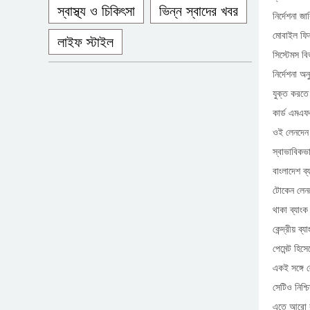
স্বাস্থ্য ও চিকিৎসা
ভিন্ন স্বাদের খবর
নির্দেশনা জ
মোবাইল ফিন্য
লাইফ স্টাইল
সিস্টেমস ব
নির্দেশনা অ
যুক্ত করতে
কার্ড এমএফ
ওই লেনদেন 
স্বাভাবিকভ
বাংলাদেশ ব
টোকেন লেনদ
থাকা ব্যাং
কেন্দ্রীয় ব
পেমেন্ট হিস
একই সঙ্গে ল
সেটিও নিশ্
এতে আরো বল