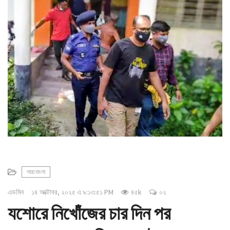
সারা বাংলা
এডমিন
১৪ অক্টোবর, ২০২৫ এ ৯:১৩:৫১ PM
৪৫k
০২
যশোরে নিখোঁজের চার দিন পর