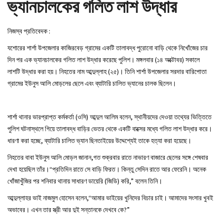
ভ্যানচালকের গলিত লাশ উদ্ধার
নিজস্ব প্রতিবেদক :
যশোরের শার্শা উপজেলার কাজিরবেড় গ্রামের একটি তালাবদ্ধ পুরোনো বাড়ি থেকে নিখোঁজের চার
দিন পর এক ভ্যানচালকের গলিত লাশ উদ্ধার করেছে পুলিশ। মঙ্গলবার (১৪ অক্টোবর) সকালে
লাশটি উদ্ধার করা হয়। নিহতের নাম আব্দুল্লাহ (২৫)। তিনি শার্শা উপজেলার সরদার বারিপোতা
গ্রামের ইউনুস আলি মোড়লের ছেলে এবং ব্যাটারি চালিত ভ্যানের চালক ছিলেন।
শার্শা থানার ভারপ্রাপ্ত কর্মকর্তা (ওসি) আব্দুল আলিম বলেন, স্থানীয়দের দেওয়া তথ্যের ভিত্তিতে
পুলিশ ঘটনাস্থলে গিয়ে তালাবদ্ধ বাড়ির ভেতর থেকে একটি বাক্সের মধ্যে গলিত লাশ উদ্ধার করে।
ধারণা করা হচ্ছে, ব্যাটারি চালিত ভ্যান ছিনতাইয়ের উদ্দেশ্যেই তাকে হত্যা করা হয়েছে।
নিহতের বাবা ইউনুস আলি মোড়ল জানান,গত শুক্রবার রাতে নাভারণ বাজারে ছেলের সঙ্গে শেষবার
দেখা হয়েছিল তাঁর।“প্রতিদিন রাতে সে বাড়ি ফিরত। কিন্তু সেদিন রাতে আর ফেরেনি। অনেক
খোঁজাখুঁজির পর শনিবার থানায় সাধারণ ডায়েরি (জিডি) করি,” বলেন তিনি।
আব্দুল্লাহর ভাই নাজমুল হোসেন বলেন,“আমার ভাইয়ের খুনিদের বিচার চাই। আমাদের সংসার খুবই
অভাবের। এখন তার স্ত্রী আর দুই সন্তানকে দেখবে কে?”