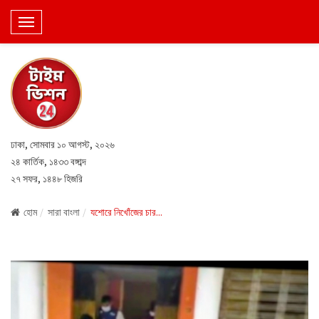
T
o
g
g
l
e
N
ঢাকা, সোমবার ১০ আগস্ট, ২০২৬
a
২৪ কার্তিক, ১৪৩৩ বঙ্গাব্দ
v
২৭ সফর, ১৪৪৮ হিজরি
i
g
হোম
সারা বাংলা
যশোরে নিখোঁজের চার...
a
t
i
o
n