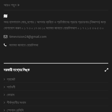
আরও পড়ুন
সদর হাসপাতাল মোড়,যশোর। আপনার ব্যক্তি ও প্রতিষ্ঠানের প্রচার প্রচারনার (বিজ্ঞাপন) জন্য
যোগাযোগ করুন ০ ১ ৭ ৩ ০ ১৭ ৩৩ ১২ মতামত জানাতে হোয়াটসআপ ০ ১ ৭ ২ ১ ৫ ৩ ৬ ৫ ৩ ০
timevision24@gmail.com
মতামত জানাতে হোয়াটসআ
দরকারী তথ্যের লিঙ্ক
গ্যাজেট
শর্তাবলী
ফোরাম
শীর্ষস্থানীয় সংবাদ
স্পেশাল রেসিপি